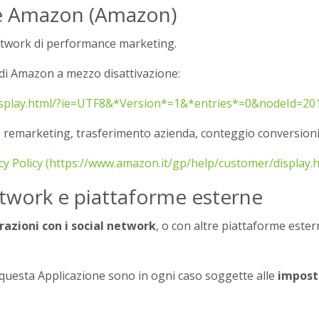
ne Amazon (Amazon)
etwork di performance marketing.
 di Amazon a mezzo disattivazione:
display.html/?ie=UTF8&*Version*=1&*entries*=0&nodeId=20
ng, remarketing, trasferimento azienda, conteggio conversioni
cy Policy (https://www.amazon.it/gp/help/customer/display
etwork e piattaforme esterne
razioni con i social network
, o con altre piattaforme ester
a questa Applicazione sono in ogni caso soggette alle
impost