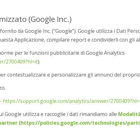
mizzato (Google Inc.)
fornito da Google Inc. (“Google”). Google utilizza i Dati Perso
questa Applicazione, compilare report e condividerli con gli al
norme per le funzioni pubblicitarie di Google Analytics
er/2700409?hl=it
).
per contestualizzare e personalizzare gli annunci del propri
zo.
y - https://support.google.com/analytics/answer/2700409?hl=
i Google utilizza e raccoglie i dati rimandiamo alle
Modalità
i partner (https://policies.google.com/technologies/partn