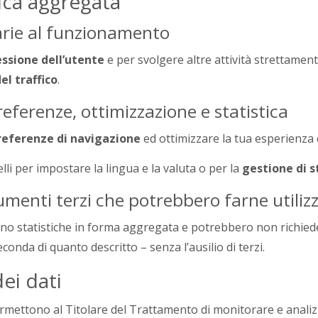
tica aggregata
arie al funzionamento
essione dell’utente
e per svolgere altre attività strettamen
el traffico
.
preferenze, ottimizzazione e statistica
preferenze di navigazione
ed ottimizzare la tua esperienza 
li per impostare la lingua e la valuta o per la
gestione di s
rumenti terzi che potrebbero farne utiliz
lgono statistiche in forma aggregata e potrebbero non richie
conda di quanto descritto – senza l’ausilio di terzi.
dei dati
rmettono al Titolare del Trattamento di monitorare e analizza