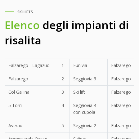
SKI LIFTS
Elenco
degli impianti di
risalita
Falzarego - Lagazuoi
1
Funivia
Falzarego
Falzarego
2
Seggiovia 3
Falzarego
Col Gallina
3
Ski lift
Falzarego
5 Torri
4
Seggiovia 4
Falzarego
con cupola
Averau
5
Seggiovia 2
Falzarego
Armentarola-Passo
Skibus
Falzarego