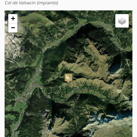
Col de Valvacin (impianto)
.
+
−