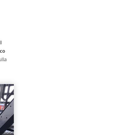
il
rco
lla