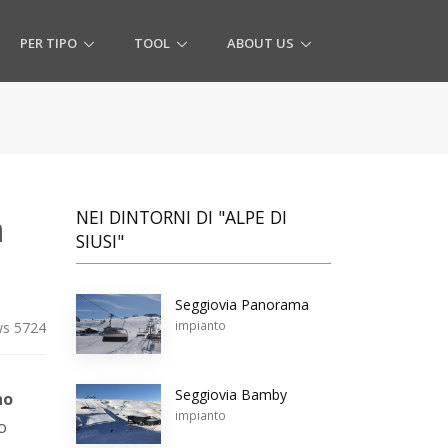
PER TIPO
TOOL
ABOUT US
n
NEI DINTORNI DI "ALPE DI
SIUSI"
Seggiovia Panorama
impianto
s 5724
Seggiovia Bamby
no
impianto
o