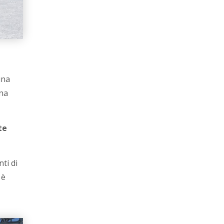
una
na
te
nti di
 è