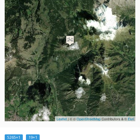
Leaflet
| © ©
OpenStreetMap
Contributors & ©
Esri
5265+1
19+1