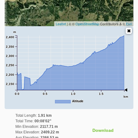
Leaflet
| © ©
OpenStreetMap
Contributors & ©
Esri
m
2,400
2,350
2,300
2,250
2,200
2,150
0.0
0.5
1.0
1.5
km
Altitude
Total Length:
1.91 km
Total Time:
00:08'02"
Min Elevation:
2117.71 m
Download
Max Elevation:
2409.22 m
Avg Elevation:
2266.53 m