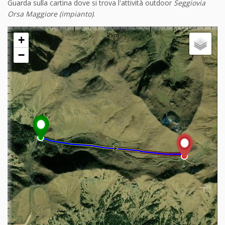
Guarda sulla cartina dove si trova l'attività outdoor
Seggiovia
Orsa Maggiore (impianto)
.
+
−