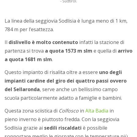
- Sudtirol.
La linea della seggiovia Sodlisia è lunga meno di 1 km,
784 m per l’esattezza.
Il
dislivello è molto contenuto
infatti la stazione di
partenza si trova
a quota 1573 m slm
e quella di
arrivo
a quota 1681 m slm
.
Questo impianto di risalita oltre a essere
uno degli
impianti cardine del giro dei quattro passi ovvero
del Sellaronda
, serve anche un bellissimo campo
scuola particolarmente adatto a famiglie e bambini.
Questa zona sciistica di
Colfosco
in
Alta Badia
in
pieno inverno è piuttosto fredda. Con la seggiovia
Sodlisia grazie ai
sedili riscaldati
è possibile
sopportare meglio le giornate con le temperature più