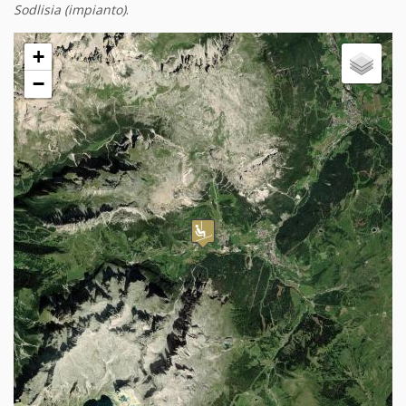
Sodlisia (impianto)
.
+
−