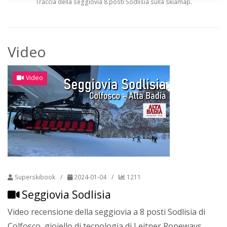
Traccia della seggiovia 8 posti Sodlisia sulla skiamap.
Video
Video
Superskibook
/
2024-01-04
/
1211
Seggiovia Sodlisia
Video recensione della seggiovia a 8 posti Sodlisia di
Colfosco, gioiello di tecnologia di Leitner Ropeways.