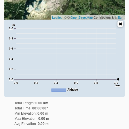
Leaflet
| © ©
OpenStreetMap
Contributors & ©
Esri
m
1.0
0.8
0.6
0.4
0.2
0.0
0.0
0.2
0.4
0.6
0.8
1.0
km
Altitude
Total Length:
0.00 km
Total Time:
00:00'00"
Min Elevation:
0.00 m
Max Elevation:
0.00 m
Avg Elevation:
0.00 m