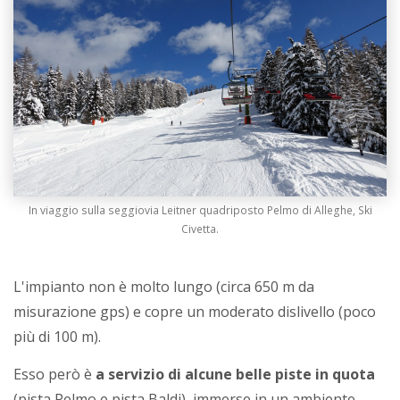
In viaggio sulla seggiovia Leitner quadriposto Pelmo di Alleghe, Ski
Civetta.
L'impianto non è molto lungo (circa 650 m da
misurazione gps) e copre un moderato dislivello (poco
più di 100 m).
Esso però è
a servizio di alcune belle piste in quota
(pista Pelmo e pista Baldi), immerse in un ambiente