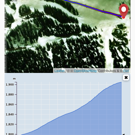
Leaflet
| © ©
OpenStreetMap
Contributors & ©
Esri
m
1,900
1,880
1,860
1,840
1,820
1,800