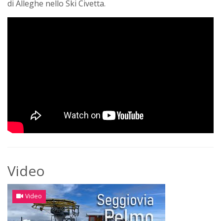
di Alleghe nello Ski Civetta.
Video
Video