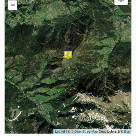
−
Leaflet
| © ©
OpenStreetMap
Contributors & ©
Esri