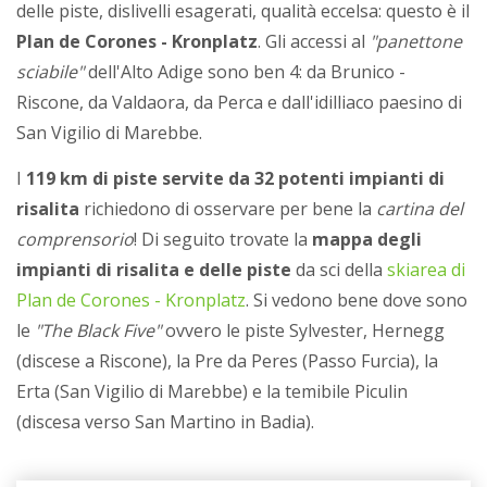
delle piste, dislivelli esagerati, qualità eccelsa: questo è il
Plan de Corones - Kronplatz
. Gli accessi al
"panettone
sciabile"
dell'Alto Adige sono ben 4: da Brunico -
Riscone, da Valdaora, da Perca e dall'idilliaco paesino di
San Vigilio di Marebbe.
I
119 km di piste servite da 32 potenti impianti di
risalita
richiedono di osservare per bene la
cartina del
comprensorio
! Di seguito trovate la
mappa degli
impianti di risalita e delle piste
da sci della
skiarea di
Plan de Corones - Kronplatz
. Si vedono bene dove sono
le
"The Black Five"
ovvero le piste Sylvester, Hernegg
(discese a Riscone), la Pre da Peres (Passo Furcia), la
Erta (San Vigilio di Marebbe) e la temibile Piculin
(discesa verso San Martino in Badia).