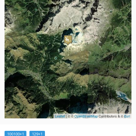
Leaflet
| © ©
OpenStreetMap
Contributors & ©
Esri
100100+1
129+1