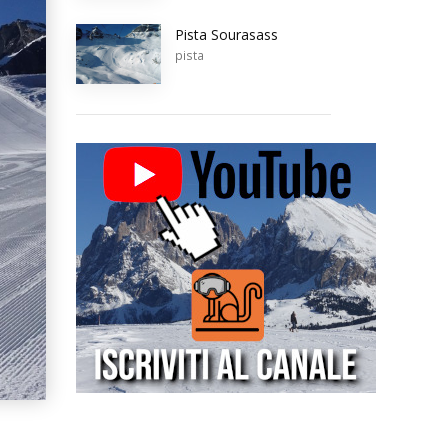
Pista Sourasass
pista