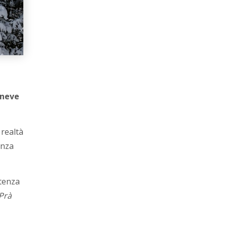
 neve
 realtà
enza
rtenza
Prà