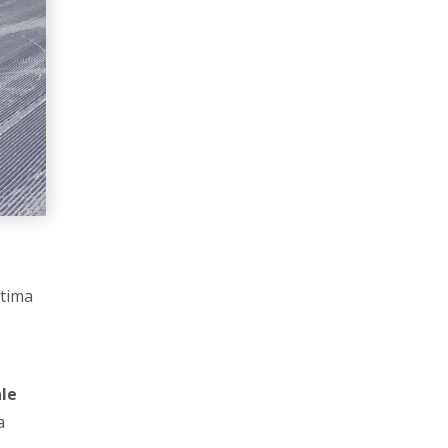
ltima
ale
a