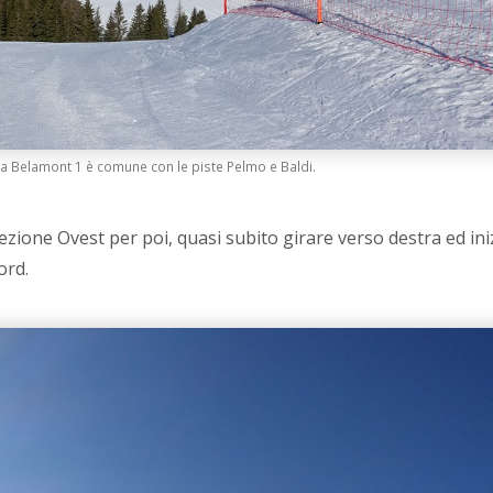
ta Belamont 1 è comune con le piste Pelmo e Baldi.
direzione Ovest per poi, quasi subito girare verso destra ed iniz
ord.