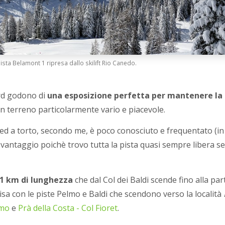
sta Belamont 1 ripresa dallo skilift Rio Canedo.
ord godono di
una esposizione perfetta per mantenere la
n terreno particolarmente vario e piacevole.
i ed a torto, secondo me, è poco conosciuto e frequentato (in
n vantaggio poichè trovo tutta la pista quasi sempre libera s
a 1 km di lunghezza
che dal Col dei Baldi scende fino alla pa
isa con le piste Pelmo e Baldi che scendono verso la località
lmo
e
Prà della Costa - Col Fioret
.