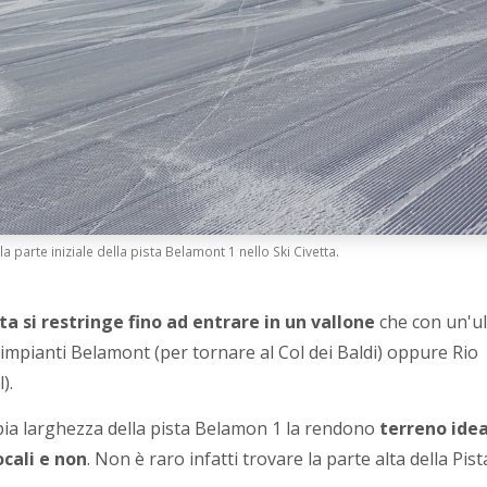
la parte iniziale della pista Belamont 1 nello Ski Civetta.
sta si restringe fino ad entrare in un vallone
che con un'u
 impianti Belamont (per tornare al Col dei Baldi) oppure Rio
).
mpia larghezza della pista Belamon 1 la rendono
terreno ide
ocali e non
. Non è raro infatti trovare la parte alta della Pist