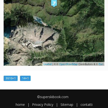
Leaflet
| © ©
OpenStreetMap
Contributors & ©
Esri
3616+1
14+1
©superskibook.com
home
|
Privacy Policy
|
Sitemap
|
contatti