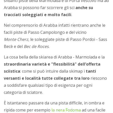
sfidanti piste della Marmolada e di Porta Vescovo ma ad
Arabba si possono far scorrere gli sci
anche su
tracciati soleggiati e molto facili
.
Nel comprensorio di Arabba infatti rientrano anche le
facili piste di Passo Campolongo e del vicino
Monte Cherz
, le soleggiate piste di Passo Pordoi - Sass
Becè e del
Bec de Roces
.
La cosa bella della skiarea di Arabba - Marmolada e la
straordinaria varietà e "flessibilità" dell’offerta
sciistica
: come si può intuire dalla skimap i
tanti
versanti e località tutte collegate tra loro
riescono
a soddisfare qualsiasi tipo di esigenza per ogni
categoria di sciatore.
È istantaneo passare da una pista difficile, in ombra e
ripida come per esempio
la nera Fodoma
ad una facile