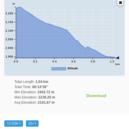
m
2,200
2,150
2,100
2,050
2,000
1,950
0.0
0.2
0.4
0.6
0.8
1.0
km
Altitude
Total Length:
1.04 km
Total Time:
00:14'36"
Min Elevation:
1942.72 m
Download
Max Elevation:
2236.20 m
Avg Elevation:
2101.67 m
13728+1
25+1