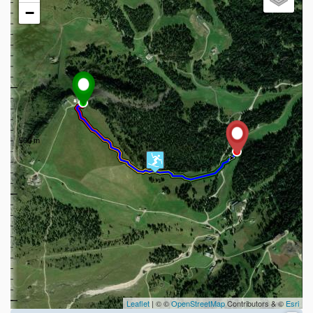
−
Leaflet
| © ©
OpenStreetMap
Contributors & ©
Esri