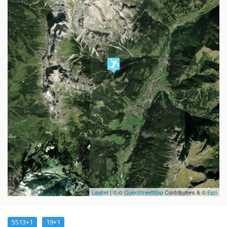
Leaflet
| © ©
OpenStreetMap
Contributors & ©
Esri
5513+1
19+1