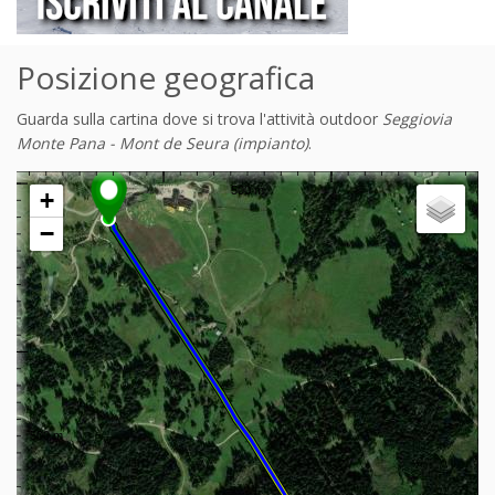
Posizione geografica
Guarda sulla cartina dove si trova l'attività outdoor
Seggiovia
Monte Pana - Mont de Seura (impianto)
.
+
−