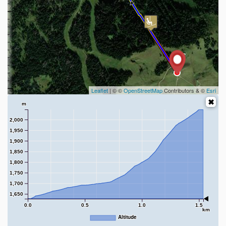
Leaflet
| © ©
OpenStreetMap
Contributors & ©
Esri
m
2,000
1,950
1,900
1,850
1,800
1,750
1,700
1,650
0.0
0.5
1.0
1.5
km
Altitude