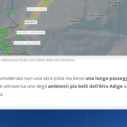
della pista facile Sass Betit della Val Gardena.
considerata non una vera pista ma bensì
una lunga passeg
e attraversa uno degli
ambienti più belli dell’Alto Adige
ai
la
.