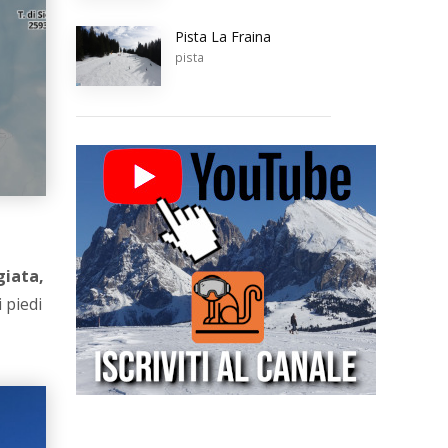
Pista La Fraina
pista
giata,
 piedi