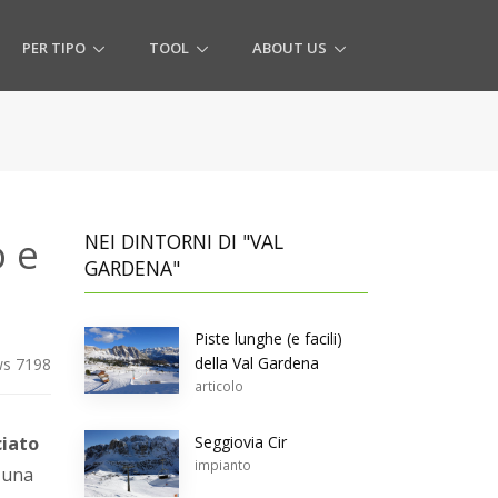
PER TIPO
TOOL
ABOUT US
o e
NEI DINTORNI DI "VAL
GARDENA"
Piste lunghe (e facili)
della Val Gardena
s 7198
articolo
ciato
Seggiovia Cir
impianto
 una