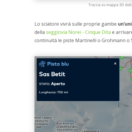
Traccia su mappa 3D della
Lo sciatore vivrà sulle proprie gambe
un’un
della
seggiovia Norei - Cinque Dita
e arrivar
continuità le piste Martinelli o Grohmann o S