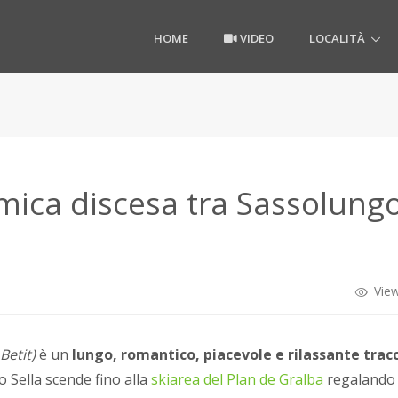
HOME
VIDEO
LOCALITÀ
mica discesa tra Sassolung
View
Betit)
è un
lungo, romantico, piacevole e rilassante trac
so Sella scende fino alla
skiarea del Plan de Gralba
regalando