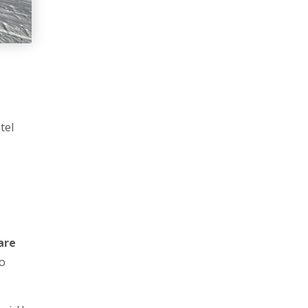
tel
rare
to