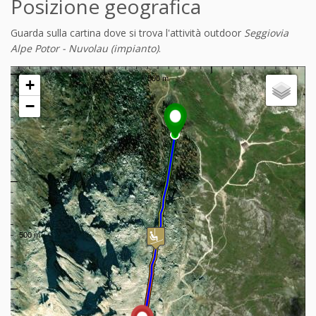
Posizione geografica
Guarda sulla cartina dove si trova l'attività outdoor
Seggiovia
Alpe Potor - Nuvolau (impianto)
.
+
−