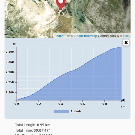
Leaflet
| © ©
OpenStreetMap
Contributors & ©
Esri
m
2,400
2,350
2,300
2,250
2,200
0.0
0.2
0.4
0.6
0.8
km
Altitude
Total Length:
0.95 km
Total Time:
00:07'47"