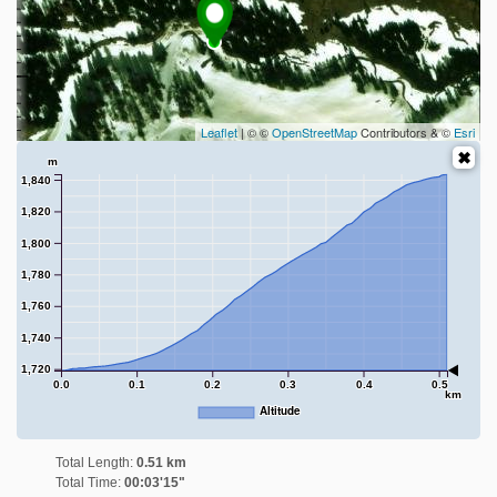
Leaflet
| © ©
OpenStreetMap
Contributors & ©
Esri
m
1,840
1,820
1,800
1,780
1,760
1,740
1,720
0.0
0.1
0.2
0.3
0.4
0.5
km
Altitude
Total Length:
0.51 km
Total Time:
00:03'15"