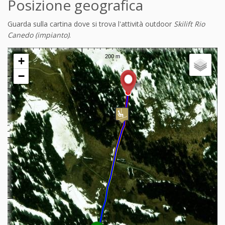
Posizione geografica
Guarda sulla cartina dove si trova l'attività outdoor
Skilift Rio
Canedo (impianto)
.
+
−