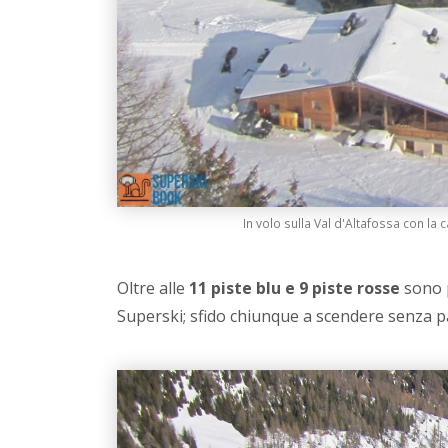
In volo sulla Val d'Altafossa con la 
Oltre alle
11 piste blu e 9 piste rosse
sono 
Superski; sfido chiunque a scendere senza pau