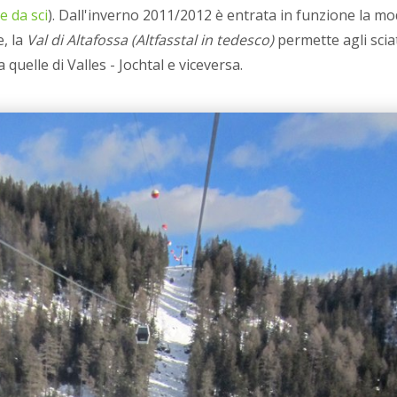
e da sci
). Dall'inverno 2011/2012 è entrata in funzione la m
, la
Val di Altafossa (Altfasstal in tedesco)
permette agli sciat
quelle di Valles - Jochtal e viceversa.