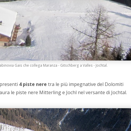
cabinovia Gais che collega Maranza - Gitschberg a Valles - Jochtal.
presenti
4 piste nere
tra le più impegnative del Dolomiti
ra le piste nere Mitterling e Jochl nel versante di Jochtal.