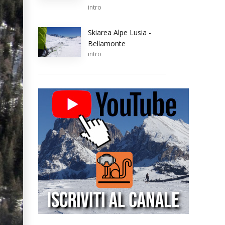
intro
Skiarea Alpe Lusia -
Bellamonte
intro