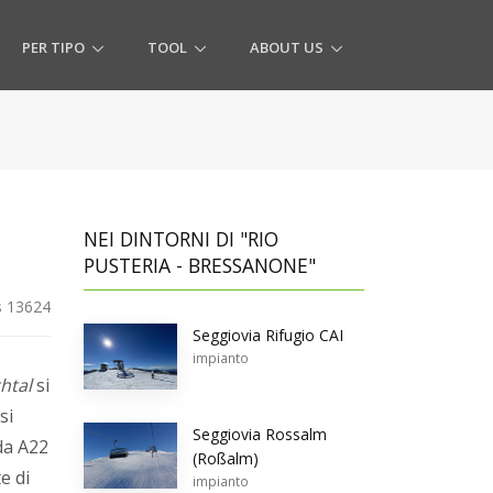
PER TIPO
TOOL
ABOUT US
NEI DINTORNI DI "RIO
PUSTERIA - BRESSANONE"
 13624
Seggiovia Rifugio CAI
impianto
htal
si
si
Seggiovia Rossalm
ada A22
(Roßalm)
e di
impianto