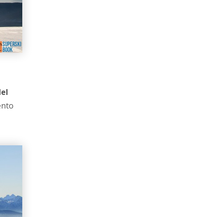
del
ento