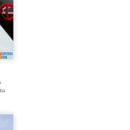
o
dia