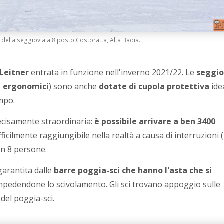
 della seggiovia a 8 posto Costoratta, Alta Badia.
 Leitner
entrata in funzione nell'inverno 2021/22. Le
seggio
i ergonomici
) sono anche
dotate di cupola protettiva
ide
mpo.
ecisamente straordinaria:
è possibile arrivare a ben 3400
fficilmente raggiungibile nella realtà a causa di interruzioni 
on 8 persone.
garantita dalle
barre poggia-sci che hanno l'asta che si
pedendone lo scivolamento. Gli sci trovano appoggio sulle
 del poggia-sci.