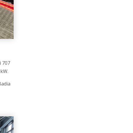
ei 707
 kW.
Badia