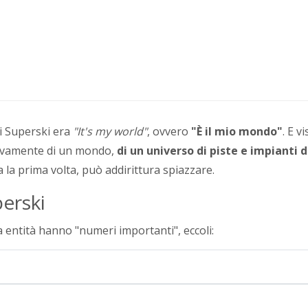
ti Superski era
"It's my world"
, ovvero
"È il mio mondo"
. E vi
ttivamente di un mondo,
di un universo di piste e impianti d
 la prima volta, può addirittura spiazzare.
erski
 entità hanno "numeri importanti", eccoli: