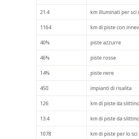
21.4
km illuminati per sci
1164
km di piste con in
40%
piste azzurre
46%
piste rosse
14%
piste nere
450
impianti di risalita
126
km di piste da slittin
13.4
km di piste da slittin
1078
km di piste per lo sci