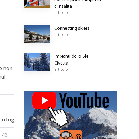
di risalita
articolo
Connecting skiers
articolo
Impianti dello Ski
Civetta
 e non
articolo
sul
rifugi
43