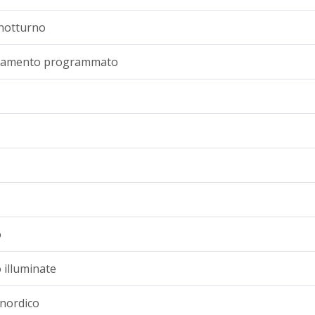
 notturno
nevamento programmato
o
o illuminate
 nordico