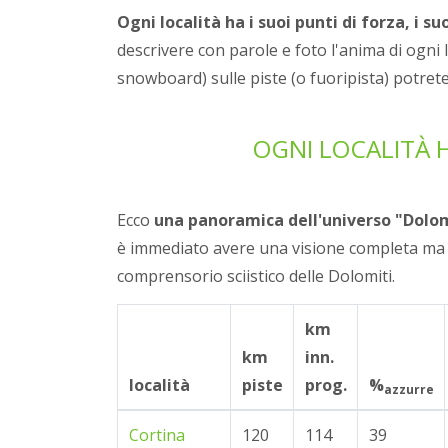
Ogni località ha i suoi punti di forza, i su
descrivere con parole e foto l'anima di ogni 
snowboard) sulle piste (o fuoripista) potrete
OGNI LOCALITÀ 
Ecco
una panoramica dell'universo "Dolom
è immediato avere una visione completa ma 
comprensorio sciistico delle Dolomiti.
km
km
inn.
località
piste
prog.
%
azzurre
Cortina
120
114
39