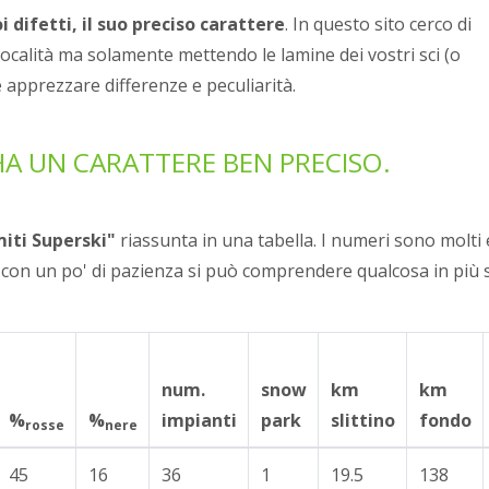
oi difetti, il suo preciso carattere
. In questo sito cerco di
località ma solamente mettendo le lamine dei vostri sci (o
 apprezzare differenze e peculiarità.
HA UN CARATTERE BEN PRECISO.
iti Superski"
riassunta in una tabella. I numeri sono molti
con un po' di pazienza si può comprendere qualcosa in più 
num.
snow
km
km
%
%
impianti
park
slittino
fondo
rosse
nere
45
16
36
1
19.5
138