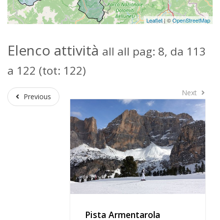
Leaflet
| ©
OpenStreetMap
Elenco attività
all all pag: 8, da 113
a 122 (tot: 122)
Next
Next
Previous
Previous
Pista Armentarola