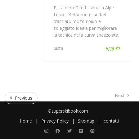
Pista nera Direttissima in Alpe
Lusia - Bellamonte: un bel
tracciato molto ripido e
soleggiato ideale per migliorare
la tecnica della curva spazzolata.
pista
leggi
Next
Next
Previous
Previous
©superskibook.com
home
|
Privacy Policy
|
Sitemap
|
contatti