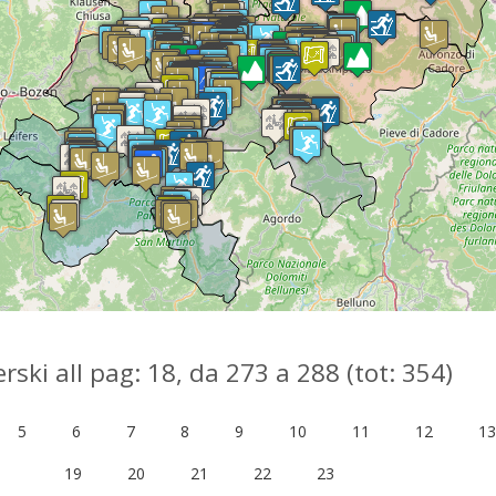
rski all pag: 18, da 273 a 288 (tot: 354)
5
6
7
8
9
10
11
12
1
19
20
21
22
23