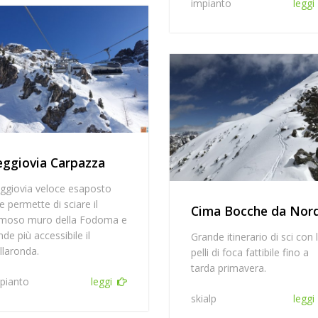
impianto
leggi
eggiovia Carpazza
ggiovia veloce esaposto
e permette di sciare il
Cima Bocche da Nor
moso muro della Fodoma e
nde più accessibile il
Grande itinerario di sci con 
llaronda.
pelli di foca fattibile fino a
tarda primavera.
pianto
leggi
skialp
leggi