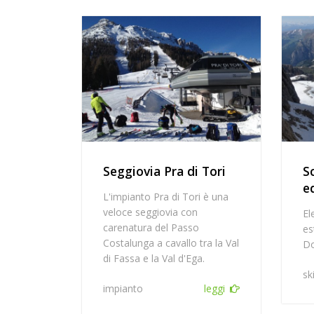
Seggiovia Pra di Tori
S
e
L'impianto Pra di Tori è una
veloce seggiovia con
El
carenatura del Passo
es
Costalunga a cavallo tra la Val
Do
di Fassa e la Val d'Ega.
sk
impianto
leggi