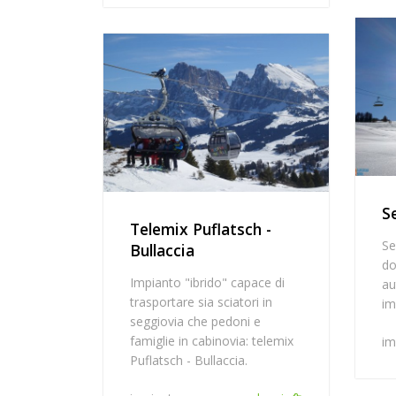
S
Telemix Puflatsch -
Se
Bullaccia
do
Impianto "ibrido" capace di
au
trasportare sia sciatori in
im
seggiovia che pedoni e
famiglie in cabinovia: telemix
im
Puflatsch - Bullaccia.