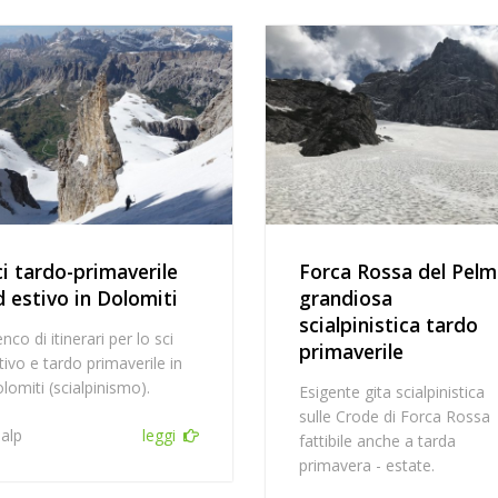
ci tardo-primaverile
Forca Rossa del Pelm
d estivo in Dolomiti
grandiosa
scialpinistica tardo
enco di itinerari per lo sci
primaverile
tivo e tardo primaverile in
lomiti (scialpinismo).
Esigente gita scialpinistica
sulle Crode di Forca Rossa
ialp
leggi
fattibile anche a tarda
primavera - estate.