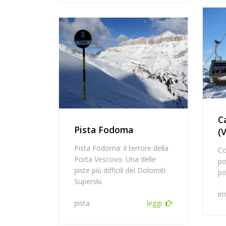
C
Pista Fodoma
(
Pista Fodoma: il terrore della
Co
Porta Vescovo. Una delle
po
piste più difficili del Dolomiti
po
Superski.
im
pista
leggi