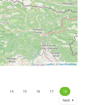
Leaflet
| ©
OpenStreetMap
3
14
15
16
17
18
Next
Next